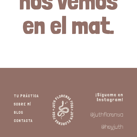
nos vemos
en el mat.
¡Sígueme en
TU PRÁCTICA
Instagram!
SOBRE MÍ
BLOG
@juthflorensa
CONTACTA
@heyjuth